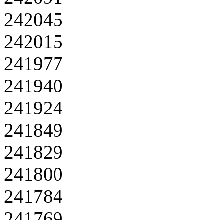
242045
242015
241977
241940
241924
241849
241829
241800
241784
241769