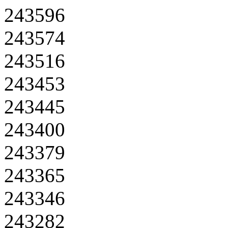
243596
243574
243516
243453
243445
243400
243379
243365
243346
243282