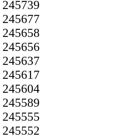
245739
245677
245658
245656
245637
245617
245604
245589
245555
245552