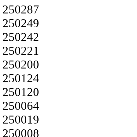
250287
250249
250242
250221
250200
250124
250120
250064
250019
250008