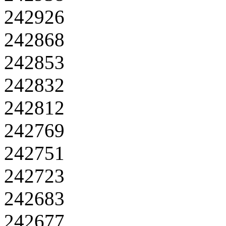
242926
242868
242853
242832
242812
242769
242751
242723
242683
242677