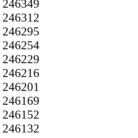
246349
246312
246295
246254
246229
246216
246201
246169
246152
246132