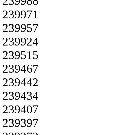
239988
239971
239957
239924
239515
239467
239442
239434
239407
239397