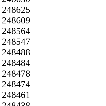
248625
248609
248564
248547
248488
248484
248478
248474
248461
248438