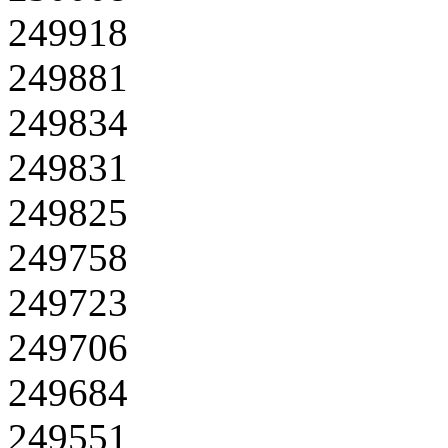
249918
249881
249834
249831
249825
249758
249723
249706
249684
249551