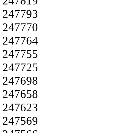
247819
247793
247770
247764
247755
247725
247698
247658
247623
247569