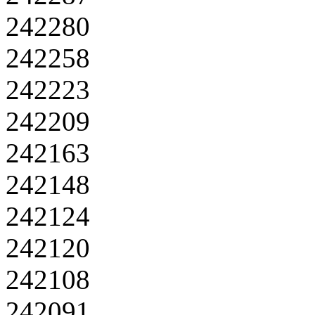
242280
242258
242223
242209
242163
242148
242124
242120
242108
242091